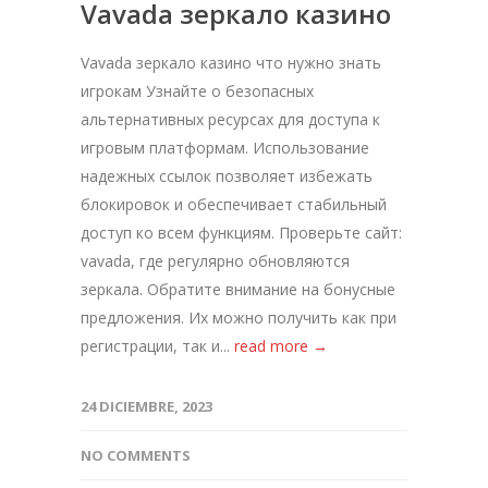
Vavada зеркало казино
Vavada зеркало казино что нужно знать
игрокам Узнайте о безопасных
альтернативных ресурсах для доступа к
игровым платформам. Использование
надежных ссылок позволяет избежать
блокировок и обеспечивает стабильный
доступ ко всем функциям. Проверьте сайт:
vavada, где регулярно обновляются
зеркала. Обратите внимание на бонусные
предложения. Их можно получить как при
регистрации, так и...
read more →
24 DICIEMBRE, 2023
NO COMMENTS