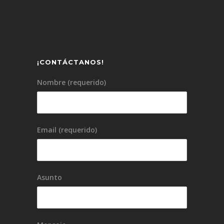
Im Schweizer Kontext kann bahigo ch als
Plattformbereich mit Slots,
bahigo ch
Live
¡CONTÁCTANOS!
Casino, Blackjack, Roulette, Baccarat, RTP-
Nombre (requerido)
Hinweisen und Konto-Verwaltung beschrieben
werden.
Email (requerido)
Asunto