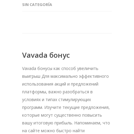
SIN CATEGORÍA
Vavada бонус
Vavada бонусы как способ увеличить
выигрыш Для максимально эффективного
использования акций и предложений
платформы, важно разобраться в
условиях и типах стимулирующих
программ. Изучите текущие предложения,
которые могут существенно повысить
вашу итоговую прибыль. Напоминаем, что
на сайте можно быстро найти