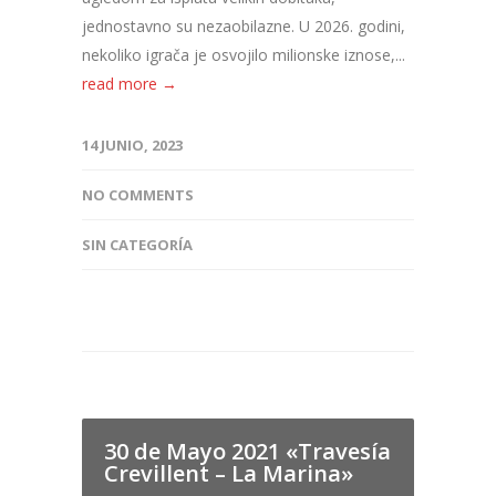
jednostavno su nezaobilazne. U 2026. godini,
nekoliko igrača je osvojilo milionske iznose,...
read more →
14 JUNIO, 2023
NO COMMENTS
SIN CATEGORÍA
30 de Mayo 2021 «Travesía
Crevillent – La Marina»