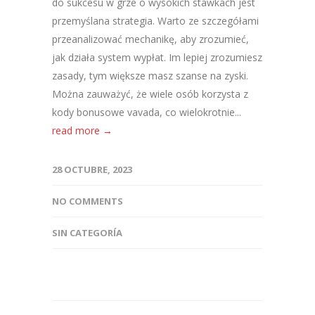
do sukcesu w grze o wysokich stawkach jest
przemyślana strategia. Warto ze szczegółami
przeanalizować mechanikę, aby zrozumieć,
jak działa system wypłat. Im lepiej zrozumiesz
zasady, tym większe masz szanse na zyski.
Można zauważyć, że wiele osób korzysta z
kody bonusowe vavada, co wielokrotnie...
read more →
28 OCTUBRE, 2023
NO COMMENTS
SIN CATEGORÍA