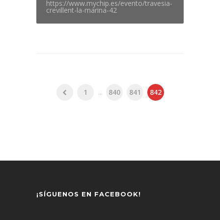
https://www.mychip.es/evento/travesia-
crevillent-la-marina-42
1
...
840
841
842
¡SÍGUENOS EN FACEBOOK!