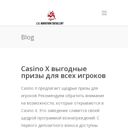
Blog
Casino X выгодные
призы для всех игроков
Casino X предлагает щедрые призы для
игроков Рекомендуем обратить внимание
на возможности, которые открываются в
Casino X. Это заведение славится своей
щедрой программой вознаграждений. С
первого депозитного взноса доступны