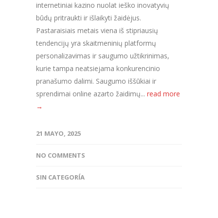
internetiniai kazino nuolat ieško inovatyvių
būdų pritraukti ir išlaikyti žaidėjus.
Pastaraisiais metais viena iš stipriausių
tendencijų yra skaitmeninių platformų
personalizavimas ir saugumo užtikrinimas,
kurie tampa neatsiejama konkurencinio
pranašumo dalimi. Saugumo iššūkiai ir
sprendimai online azarto žaidimų...
read more
→
21 MAYO, 2025
NO COMMENTS
SIN CATEGORÍA