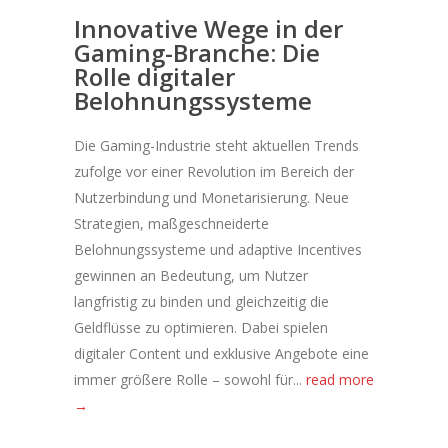
Innovative Wege in der
Gaming-Branche: Die
Rolle digitaler
Belohnungssysteme
Die Gaming-Industrie steht aktuellen Trends
zufolge vor einer Revolution im Bereich der
Nutzerbindung und Monetarisierung. Neue
Strategien, maßgeschneiderte
Belohnungssysteme und adaptive Incentives
gewinnen an Bedeutung, um Nutzer
langfristig zu binden und gleichzeitig die
Geldflüsse zu optimieren. Dabei spielen
digitaler Content und exklusive Angebote eine
immer größere Rolle – sowohl für...
read more
→