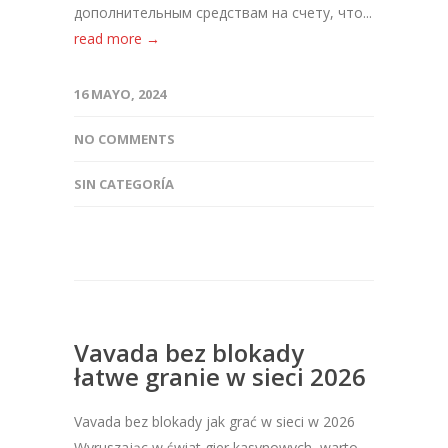
дополнительным средствам на счету, что...
read more →
16 MAYO, 2024
NO COMMENTS
SIN CATEGORÍA
Vavada bez blokady
łatwe granie w sieci 2026
Vavada bez blokady jak grać w sieci w 2026
Wyruszając w świat gier kasynowych, warto