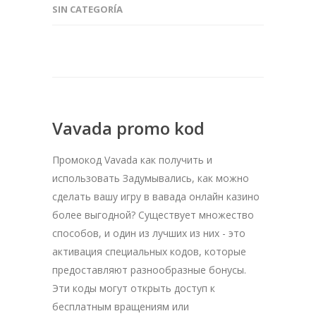
SIN CATEGORÍA
Vavada promo kod
Промокод Vavada как получить и
использовать Задумывались, как можно
сделать вашу игру в вавада онлайн казино
более выгодной? Существует множество
способов, и один из лучших из них - это
активация специальных кодов, которые
предоставляют разнообразные бонусы.
Эти коды могут открыть доступ к
бесплатным вращениям или