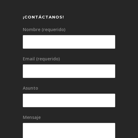
Im Schweizer Kontext kann bahigo ch als
Plattformbereich mit Slots,
bahigo ch
Live
¡CONTÁCTANOS!
Casino, Blackjack, Roulette, Baccarat, RTP-
Nombre (requerido)
Hinweisen und Konto-Verwaltung beschrieben
werden.
Email (requerido)
Asunto
Mensaje