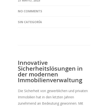
21 MAYO, 2025
NO COMMENTS
SIN CATEGORÍA
Innovative
Sicherheitslösungen in
der modernen
Immobilienverwaltung
Die Sicherheit von gewerblichen und privaten
Immobilien hat in den letzten Jahren
zunehmend an Bedeutung gewonnen. Mit