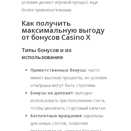
условия делают игровой процесс еще
более привлекательным.
Как получить
максимальную выгоду
от бонусов Casino X
Типы бонусов и их
использование
Приветственные бонусы:
часто
имеют высокие проценты, но условия
отыгрыша могут быть строгими.
Бонусы на депозит:
выгодно
использовать при пополнении счета,
чтобы увеличить стартовый капитал.
Бесплатные вращения:
идеальны
для новых слотов, позволяя
протестировать новинки без риска.