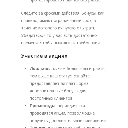
Следите за сроками действия. Бонусы, как
правило, имеют ограниченный срок, в
течение которого их нужно отыграть.
Убедитесь, что у вас есть достаточно
времени, чтобы выполнить требования.
Участие в акциях
Лояльность:
чем больше вы играете,
тем выше ваш статус. Узнайте,
предоставляет ли платформа
дополнительные бонусы для
постоянных клиентов.
Промокоды:
периодически
проводятся акции, позволяющие
получить дополнительные привилегии.
Турниры:
следите за событиями, в