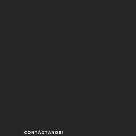
Im Schweizer Kontext kann bahigo ch als
Plattformbereich mit Slots,
bahigo ch
Live
¡CONTÁCTANOS!