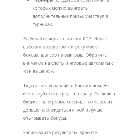
которых можно выиграть
дополнительные призы, участвуя в
турнирах.
Выбирайте игры с высоким RTP. Игры с
высоким возвратом к игроку имеют
больше шансов на выигрыш. Обратите
внимание на слоты и игровые автоматы с
RTP выше 95%.
Тщательно управляйте банкроллом. Не
используйте все средства сразу. Разделите
бюджет на игровые сессии, это позволит
дольше наслаждаться игрой и лучше
отыгрывать бонусы.
Записывайте результаты. Храните