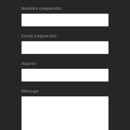
Casino, Blackjack, Roulette, Baccarat, RTP-
Nombre (requerido)
Hinweisen und Konto-Verwaltung beschrieben
werden.
Email (requerido)
Asunto
Mensaje