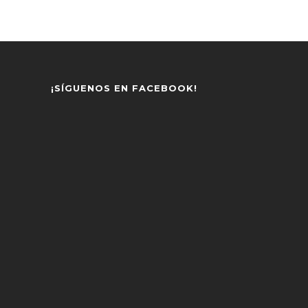
¡SÍGUENOS EN FACEBOOK!