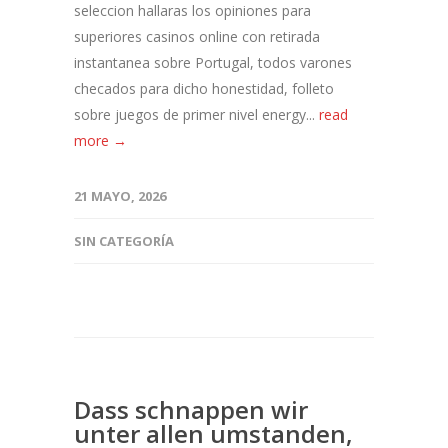
seleccion hallaras los opiniones para
superiores casinos online con retirada
instantanea sobre Portugal, todos varones
checados para dicho honestidad, folleto
sobre juegos de primer nivel energy...
read
more →
21 MAYO, 2026
SIN CATEGORÍA
Dass schnappen wir
unter allen umstanden,