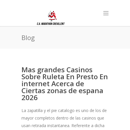
Blog
Mas grandes Casinos
Sobre Ruleta En Presto En
internet Acerca de
Ciertas zonas de espana
2026
La zapatilla y el pie catalogo es uno de los de
mayor completos dentro de las casinos que
usan retirada instantanea. Referente a dicha