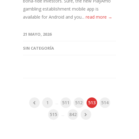
bona-fide investors. Sure, the new PlayAmo
gambling establishment mobile app is
available for Android and you...
read more →
21 MAYO, 2026
SIN CATEGORÍA
1
...
511
512
513
514
515
...
842