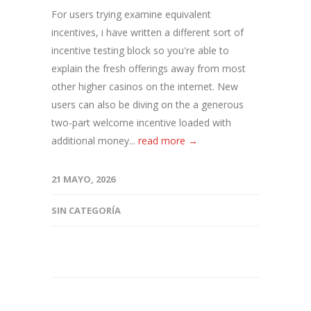
For users trying examine equivalent
incentives, i have written a different sort of
incentive testing block so you're able to
explain the fresh offerings away from most
other higher casinos on the internet. New
users can also be diving on the a generous
two-part welcome incentive loaded with
additional money...
read more →
21 MAYO, 2026
SIN CATEGORÍA