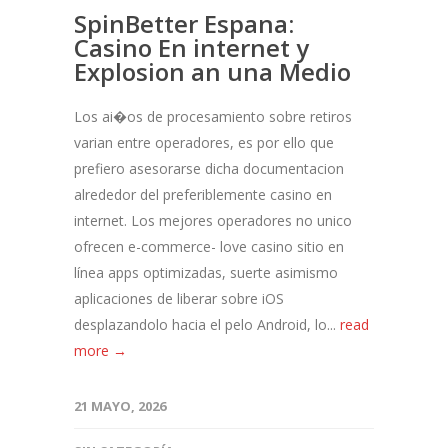
SpinBetter Espana:
Casino En internet y
Explosion an una Medio
Los ai�os de procesamiento sobre retiros
varian entre operadores, es por ello que
prefiero asesorarse dicha documentacion
alrededor del preferiblemente casino en
internet. Los mejores operadores no unico
ofrecen e-commerce- love casino sitio en
línea apps optimizadas, suerte asimismo
aplicaciones de liberar sobre iOS
desplazandolo hacia el pelo Android, lo...
read
more →
21 MAYO, 2026