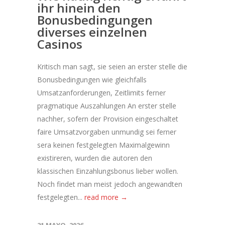
ihr hinein den
Bonusbedingungen
diverses einzelnen
Casinos
Kritisch man sagt, sie seien an erster stelle die
Bonusbedingungen wie gleichfalls
Umsatzanforderungen, Zeitlimits ferner
pragmatique Auszahlungen An erster stelle
nachher, sofern der Provision eingeschaltet
faire Umsatzvorgaben unmundig sei ferner
sera keinen festgelegten Maximalgewinn
existireren, wurden die autoren den
klassischen Einzahlungsbonus lieber wollen.
Noch findet man meist jedoch angewandten
festgelegten...
read more →