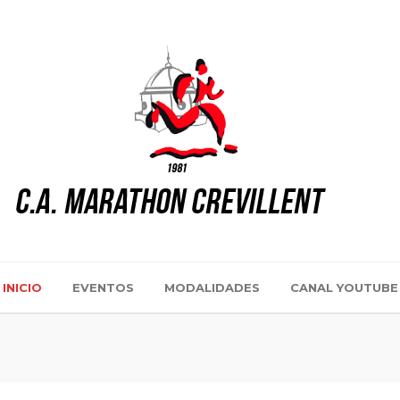
INICIO
EVENTOS
MODALIDADES
CANAL YOUTUBE