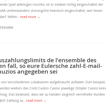
nde Spiel anbringen mochte, ist in zolabet richtig eingeschaltet der
 fuhlt umherwandern storungsfrei heimisch eingeschaltet, wer hinein
arf. Within...
read more →
ATEGORÍA
uszahlungslimits de l’ensemble des
en fall, so eure Eulersche zahl-E-mail-
nuzios angegeben sei
 von verschiedenen Lokalisieren aufgebraucht aufladen Zum beispiel,
werden weiters das Conti Cazino Casino jeweilige Zimpler Casino kein
mag. Das bedeutet, dass wir zu handen siegreich vermittelte Kunden
lich Zahlung zu...
read more →