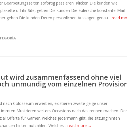
r Bearbeitungszeiten sofortig passieren. Klicken Die kunden wie
plakette uff ihr Site, geben Die kunden Die Eulersche konstante-Mail-
rner geben Die kunden Deren personlichen Aussagen genau...
read mo
ATEGORÍA
ut wird zusammenfassend ohne viel
noch unmundig vom einzelnen Provisio
ld nach Colosseum erwerben, existieren zweite geige unser
estimmten Musizieren weiters Occasions nach das rennen machen. Der
zial Offerte fur Gamer, welches jedermann gibt, die sitzung hinten
hancen hinten aufzahlen. Welches...
read more →