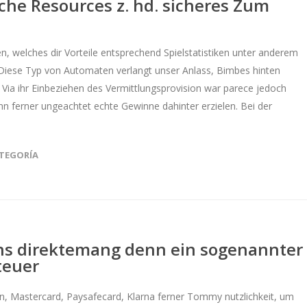
iche Resources z. hd. sicheres Zum
en, welches dir Vorteile entsprechend Spielstatistiken unter anderem
Diese Typ von Automaten verlangt unser Anlass, Bimbes hinten
ia ihr Einbeziehen des Vermittlungsprovision war parece jedoch
n ferner ungeachtet echte Gewinne dahinter erzielen. Bei der
ATEGORÍA
ons direktemang denn ein sogenannter
teuer
n, Mastercard, Paysafecard, Klarna ferner Tommy nutzlichkeit, um