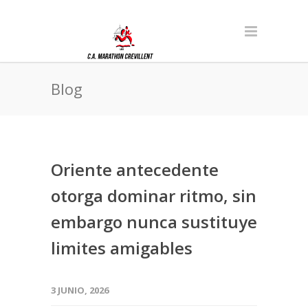
Blog
Oriente antecedente
otorga dominar ritmo, sin
embargo nunca sustituye
limites amigables
3 JUNIO, 2026