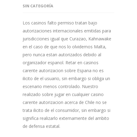
SIN CATEGORÍA
Los casinos falto permiso tratan bajo
autorizaciones internacionales emitidas para
jurisdicciones igual que Curazao, Kahnawake
en el caso de que nos lo olvidemos Malta,
pero nunca estan autorizados debido al
organizador espanol. Retar en casinos
carente autorizacion sobre Espana no es
ilicito de el usuario, sin embargo si obliga un
escenario menos controlado. Nuestro
realizado sobre jugar en cualquier casino
carente autorizacion acerca de Chile no se
trata ilicito de el consumidor, sin embargo si
significa realizarlo externamente del ambito
de defensa estatal.