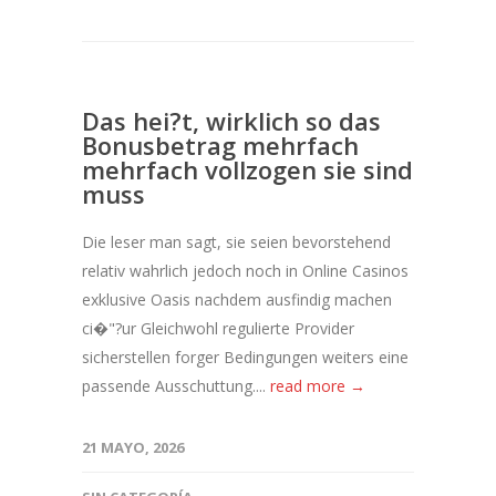
Das hei?t, wirklich so das
Bonusbetrag mehrfach
mehrfach vollzogen sie sind
muss
Die leser man sagt, sie seien bevorstehend
relativ wahrlich jedoch noch in Online Casinos
exklusive Oasis nachdem ausfindig machen
ci�"?ur Gleichwohl regulierte Provider
sicherstellen forger Bedingungen weiters eine
passende Ausschuttung....
read more →
21 MAYO, 2026