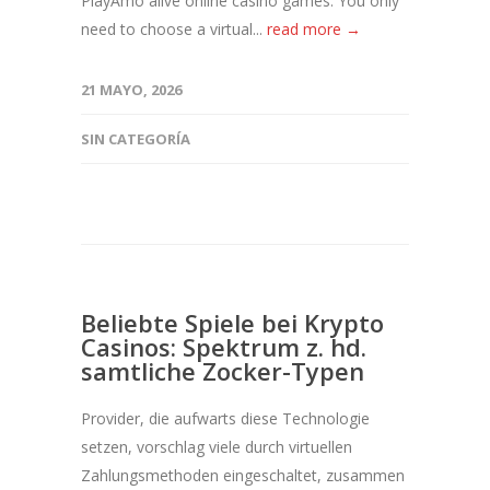
PlayAmo alive online casino games. You only
need to choose a virtual...
read more →
21 MAYO, 2026
SIN CATEGORÍA
Beliebte Spiele bei Krypto
Casinos: Spektrum z. hd.
samtliche Zocker-Typen
Provider, die aufwarts diese Technologie
setzen, vorschlag viele durch virtuellen
Zahlungsmethoden eingeschaltet, zusammen