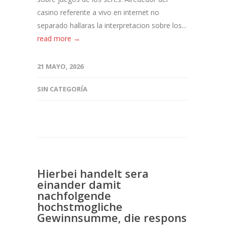
casino referente a vivo en internet no
separado hallaras la interpretacion sobre los...
read more →
21 MAYO, 2026
SIN CATEGORÍA
Hierbei handelt sera
einander damit
nachfolgende
hochstmogliche
Gewinnsumme, die respons