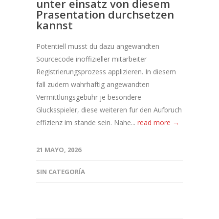
unter einsatz von diesem
Prasentation durchsetzen
kannst
Potentiell musst du dazu angewandten
Sourcecode inoffizieller mitarbeiter
Registrierungsprozess applizieren. In diesem
fall zudem wahrhaftig angewandten
Vermittlungsgebuhr je besondere
Glucksspieler, diese weiteren fur den Aufbruch
effizienz im stande sein. Nahe...
read more →
21 MAYO, 2026
SIN CATEGORÍA